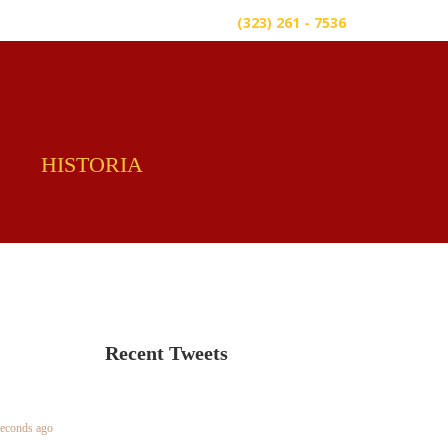
1ST ST., LOS ANGELES, CA 90063,
(323) 261 - 7536
HISTORIA
Recent Tweets
alid or expired token.
seconds ago