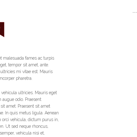
Comments
0
 et malesuada fames ac turpis
eget, tempor sit amet, ante.
tricies mi vitae est. Mauris
amcorper pharetra.
 vehicula ultricies. Mauris eget
n augue odio. Praesent
sit amet. Praesent sit amet
que. In quis metus ligula. Aenean
orci vehicula, dictum purus in,
ien. Ut sed neque rhoncus,
 semper, vehicula nisi et,