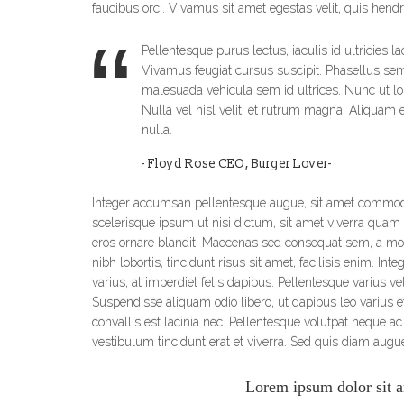
faucibus orci. Vivamus sit amet egestas velit, quis hendre
Pellentesque purus lectus, iaculis id ultricies la
Vivamus feugiat cursus suscipit. Phasellus sem
malesuada vehicula sem id ultrices. Nunc ut l
Nulla vel nisl velit, et rutrum magna. Aliquam 
nulla.
- Floyd Rose CEO, Burger Lover-
Integer accumsan pellentesque augue, sit amet commo
scelerisque ipsum ut nisi dictum, sit amet viverra quam 
eros ornare blandit. Maecenas sed consequat sem, a mol
nibh lobortis, tincidunt risus sit amet, facilisis enim. In
varius, at imperdiet felis dapibus. Pellentesque varius vel
Suspendisse aliquam odio libero, ut dapibus leo varius et
convallis est lacinia nec. Pellentesque volutpat neque 
vestibulum tincidunt erat et viverra. Sed quis diam augu
Lorem ipsum dolor sit 