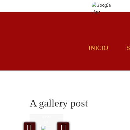
English
Español
INICIO
A gallery post
NOV
10