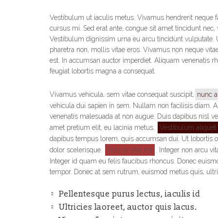
Vestibulum ut iaculis metus. Vivamus hendrerit neque fa
cursus mi. Sed erat ante, congue sit amet tincidunt nec,
Vestibulum dignissim urna eu arcu tincidunt vulputate. 
pharetra non, mollis vitae eros. Vivamus non neque vitae
est. In accumsan auctor imperdiet. Aliquam venenatis rh
feugiat lobortis magna a consequat.
Vivamus vehicula, sem vitae consequat suscipit,
nunc a
vehicula dui sapien in sem. Nullam non facilisis diam. Al
venenatis malesuada at non augue. Duis dapibus nisl vel 
amet pretium elit, eu lacinia metus.
Vestibulum aliquet
dapibus tempus lorem, quis accumsan dui. Ut lobortis orc
dolor scelerisque.
Duis id velit est
. Integer non arcu vi
Integer id quam eu felis faucibus rhoncus. Donec euismod
tempor. Donec at sem rutrum, euismod metus quis, ultr
Pellentesque purus lectus, iaculis id
Ultricies laoreet, auctor quis lacus.