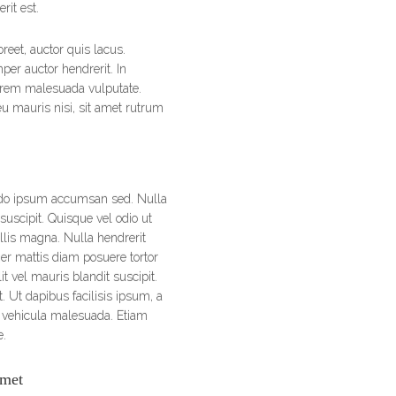
rit est.
oreet, auctor quis lacus.
per auctor hendrerit. In
orem malesuada vulputate.
eu mauris nisi, sit amet rutrum
do ipsum accumsan sed. Nulla
suscipit. Quisque vel odio ut
lis magna. Nulla hendrerit
teger mattis diam posuere tortor
it vel mauris blandit suscipit.
. Ut dapibus facilisis ipsum, a
ac vehicula malesuada. Etiam
e.
amet