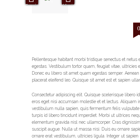
0
Previous
Next
10 10UTC November 10UTC 2013
by
admin
Uncategorized
Pellentesque habitant morbi tristique senectus et netus
egestas. Vestibulum tortor quam, feugiat vitae, ultricies 
Donec eu libero sit amet quam egestas semper. Aenean ul
placerat eleifend leo. Quisque sit amet est et sapien ull
Consectetur adipiscing elit. Quisque scelerisque libero id
eros eget nisi accumsan molestie et et lectus. Aliquam i
vestibulum nulla sapien, quis fermentum felis vulputate 
turpis id libero tincidunt imperdiet. Morbi ut ultrices ne
elementum gravida nisl nec ullamcorper. Cras dignissim 
suscipit augue. Nulla ut massa nisi. Duis eu ornare sap
ornare erat vestibulum, ultricies ligula. Integer ut sapien